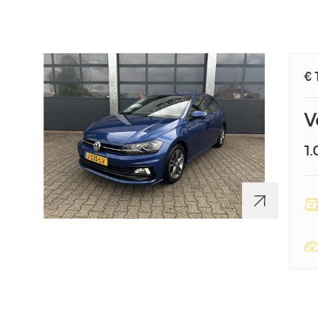
€ 
V
1.