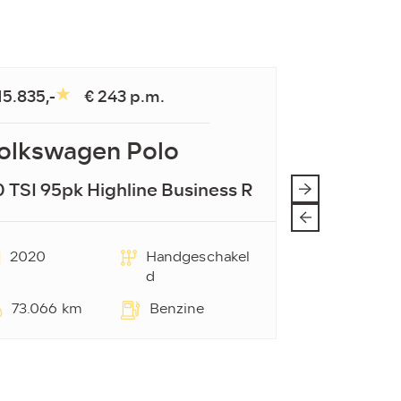
15.835,-
€ 243 p.m.
olkswagen Polo
0 TSI 95pk Highline Business R
2020
Handgeschakel
d
73.066 km
Benzine