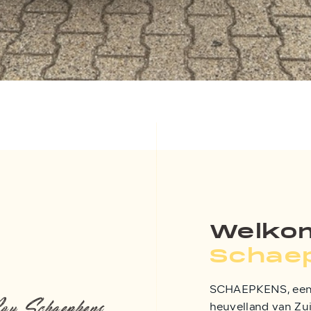
Welkom
Schae
SCHAEPKENS, een f
y Schaepkens
heuvelland van Zu