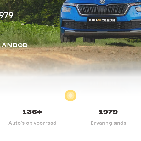
1979
AANBOD
136
+
1979
Auto’s op voorraad
Ervaring sinds