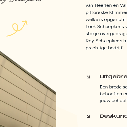
van Heerlen en Val
pittoreske Klimmen.
welke is opgerich
Loek Schaepkens v
stokje overgedrag
Roy Schaepkens he
prachtige bedrijf.
Uitgebr
Een brede se
behoeften e
jouw behoef
Deskund