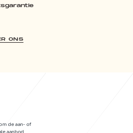
tsgarantie
ER ONS
om de aan- of
tale aanbod