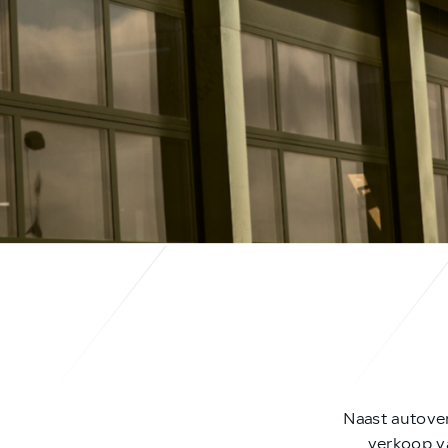
Naast autove
verkoop va