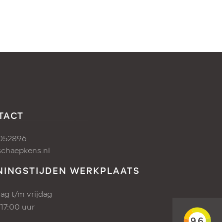
TACT
052896
chaepkens.nl
NINGSTIJDEN WERKPLAATS
g t/m vrijdag
 17:00 uur