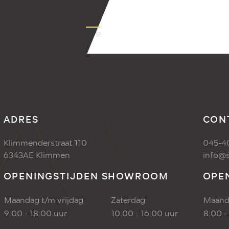
nbod
+Contact
ADRES
CON
Klimmenderstraat 110
045-4
6343AE Klimmen
info@s
OPENINGSTIJDEN SHOWROOM
OPE
Maandag t/m vrijdag
Zaterdag
Maanda
9:00 - 18:00 uur
10:00 - 16:00 uur
8:00 -