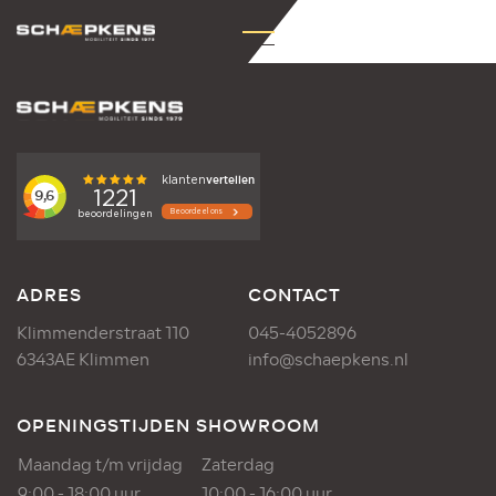
ADRES
CONTACT
Klimmenderstraat 110
045-4052896
6343AE Klimmen
info@schaepkens.nl
OPENINGSTIJDEN SHOWROOM
Maandag t/m vrijdag
Zaterdag
9:00 - 18:00 uur
10:00 - 16:00 uur