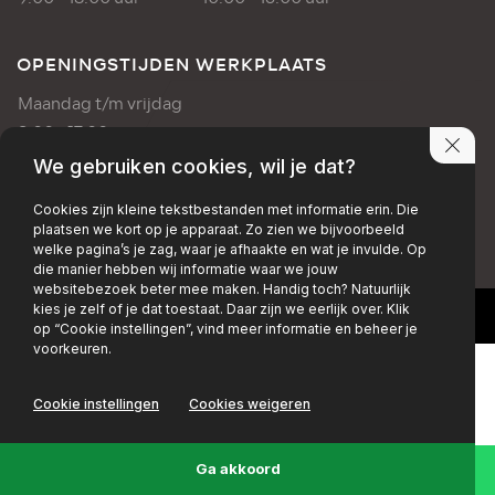
OPENINGSTIJDEN WERKPLAATS
Maandag t/m vrijdag
8:00 - 17:00 uur
We gebruiken cookies, wil je dat?
PRIVACY POLICY
DISCLAIMER
Cookies zijn kleine tekstbestanden met informatie erin. Die
plaatsen we kort op je apparaat. Zo zien we bijvoorbeeld
+EMAIL
+FACEBOOK
+INSTAGRAM
welke pagina’s je zag, waar je afhaakte en wat je invulde. Op
die manier hebben wij informatie waar we jouw
websitebezoek beter mee maken. Handig toch? Natuurlijk
kies je zelf of je dat toestaat. Daar zijn we eerlijk over. Klik
op “Cookie instellingen”, vind meer informatie en beheer je
voorkeuren.
Cookie instellingen
Cookies weigeren
Ga akkoord