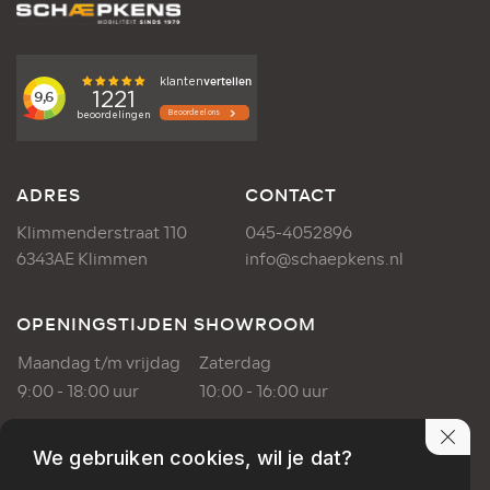
ADRES
CONTACT
Klimmenderstraat 110
045-4052896
6343AE Klimmen
info@schaepkens.nl
OPENINGSTIJDEN SHOWROOM
Maandag t/m vrijdag
Zaterdag
9:00 - 18:00 uur
10:00 - 16:00 uur
OPENINGSTIJDEN WERKPLAATS
We gebruiken cookies, wil je dat?