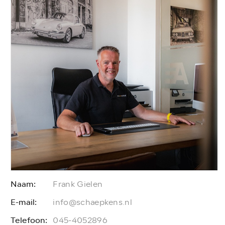
Naam:
Frank Gielen
E-mail:
E
info@schaepkens.nl
Telefoon:
T
045-4052896