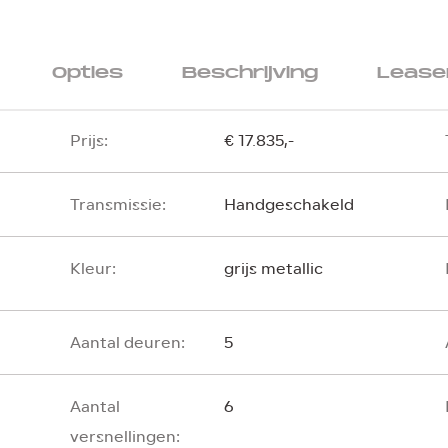
Opties
Beschrijving
Leasen
Prijs:
€ 17.835,-
Transmissie:
Handgeschakeld
Kleur:
grijs metallic
Aantal deuren:
5
Aantal
6
versnellingen: