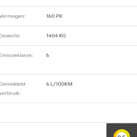
Vermogen:
160 PK
Gewicht:
1404 KG
Emissieklasse:
6
Gemiddeld
6 L/100KM
verbruik: